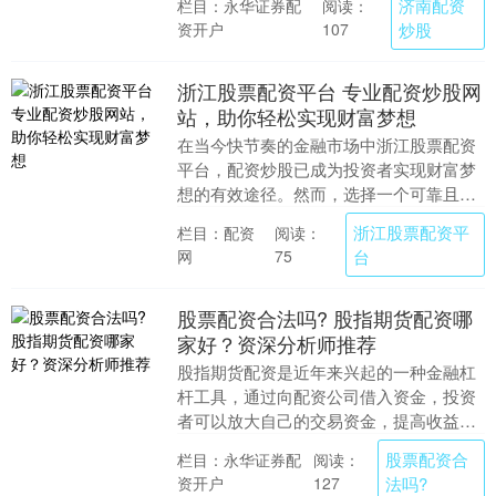
济南配资
栏目：永华证券配
阅读：
效应放大他们的投....
资开户
炒股
107
浙江股票配资平台 专业配资炒股网
站，助你轻松实现财富梦想
在当今快节奏的金融市场中浙江股票配资
平台，配资炒股已成为投资者实现财富梦
想的有效途径。然而，选择一个可靠且专
业的配资炒股网站至关重要。 例如，如果
浙江股票配资平
栏目：配资
阅读：
你有10万元资....
网
台
75
股票配资合法吗? 股指期货配资哪
家好？资深分析师推荐
股指期货配资是近年来兴起的一种金融杠
杆工具，通过向配资公司借入资金，投资
者可以放大自己的交易资金，提高收益
率。然而，选择一家可靠的配资公司至关
股票配资合
栏目：永华证券配
阅读：
重要。 * **资....
资开户
法吗?
127