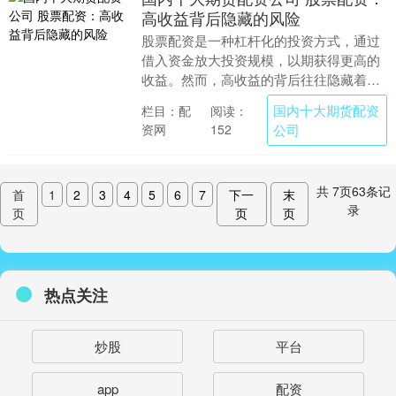
高收益背后隐藏的风险
股票配资是一种杠杆化的投资方式，通过
借入资金放大投资规模，以期获得更高的
收益。然而，高收益的背后往往隐藏着巨
大的风险。 * **降低成本：**利息支出是配
国内十大期货配资
栏目：配
阅读：
资投资....
资网
公司
152
共
7
页
63
条记
首
1
2
3
4
5
6
7
下一
末
录
页
页
页
热点关注
炒股
平台
app
配资