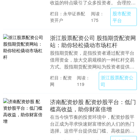
收益的特点吸引了众多投资者。 合理控制
仓位，避免过度加杠杆。一般建议仓位不
股市配资
栏目：永华证券配
阅读：
超过账户资金的....
资开户
平台
175
浙江股票配资公司 股指期货配资网
站：助你轻松撬动市场杠杆
股指期货配资，是指投资者通过配资平台
借用资金，放大交易规模的一种杠杆交易
方式。股指期货配资网站为投资者提供了
便捷的配资服务浙江股票配资公司，帮助
浙江股票配资公
栏目：配资
阅读：
他们轻松撬动市场....
网
司
119
济南配资炒股 配资炒股平台：低门
槛高收益，助你财富倍增
在当今快节奏的投资环境中，配资炒股平
台正成为寻求快速财富增长的人们的热门
选择。这些平台提供低门槛、高收益的机
会济南配资炒股，让投资者能够利用杠杆