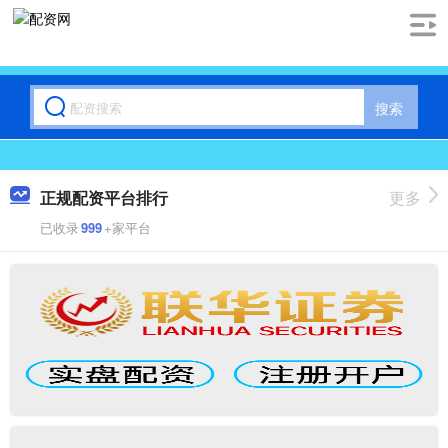
搜索
正规配资平台排行
更多
已收录
999
+家平台