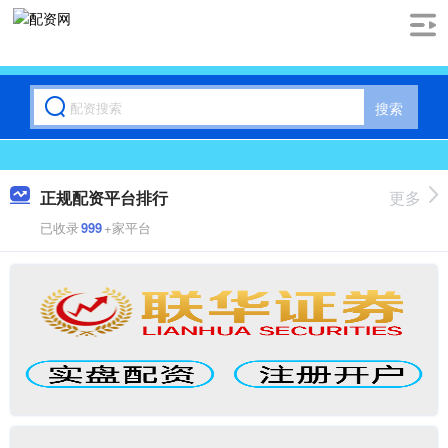
搜索
正规配资平台排行
更多
已收录
999
+家平台